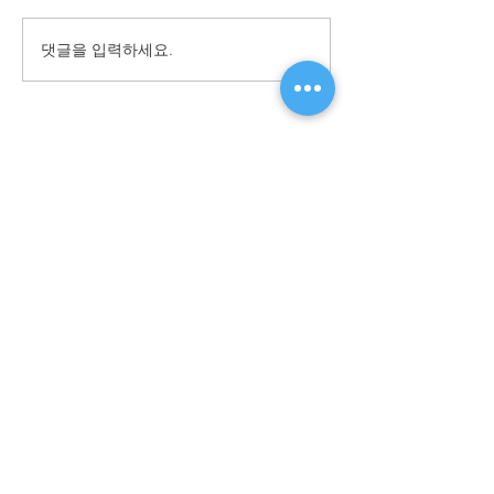
댓글을 입력하세요.
조선일보 Biz Focu
08-28
​대표전화
1670-2396
월 - 금: 0800 ~ 1700 / FAX:
031-983-2399
For English:
+82-2-6919-9238
/ E-MAIL:
Sales@shinwoovalve.com
如有疑问请拨打以下电话:
0411-8751-0255
/
0411-
8751-1049
회사소개
|
공식 대리점
|
고객지원
|
개인정보 처리방침