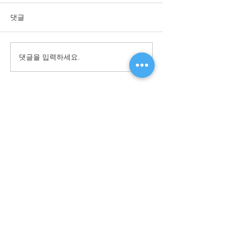
댓글
ISO 45001 획득
댓글을 입력하세요.
조선일보 Biz Focu
08-28
​대표전화
1670-2396
월 - 금: 0800 ~ 1700 / FAX:
031-983-2399
For English:
+82-2-6919-9238
/ E-MAIL:
Sales@shinwoovalve.com
如有疑问请拨打以下电话:
0411-8751-0255
/
0411-
8751-1049