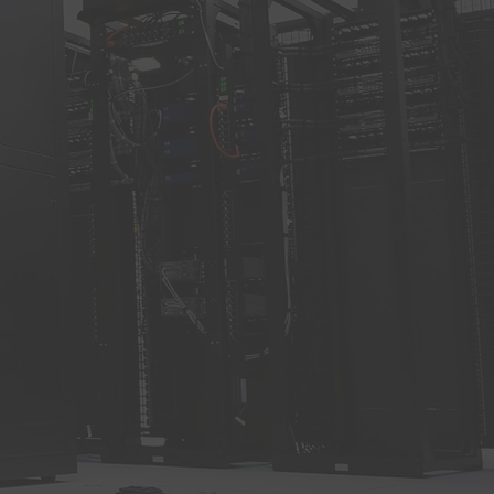
게 되면 밸브가 열려서 공급 측의 물을 바이패스
하여 열손실 최소화, 과냉방지 등 전체적인 밸란
싱을 맞춰주는 역할을 수행한다. (특이사항) 1.
공급관 환수관 사이에 설치 2. Normal close타
입 관련하여 추가 이해를 돕기 위한 링크를 안내
드립니다. -1편 기계실의 PDCV(차압유량조절밸
브)란 무엇이고 어떠한 역할을 하는지? (아래링
크) https://www.youtube.com/watch?
v=ULOLyXBu9RQ -2편 기계실의 PDCV(차압
유량조절밸브)의 고장유형과 조치방법 (아래링
크) https://www.youtube.com/watch?
v=DOYoW1INnkM -3편 기계실의 PDCV(차압
유량조절밸브)와 DPV(차압조절밸브)의 차이점?
(아래링크)
https://www.youtube.com/watch?
v=xZmn2LptGnE&t=181s
sales@shinwoovalve.com www.swvis.com