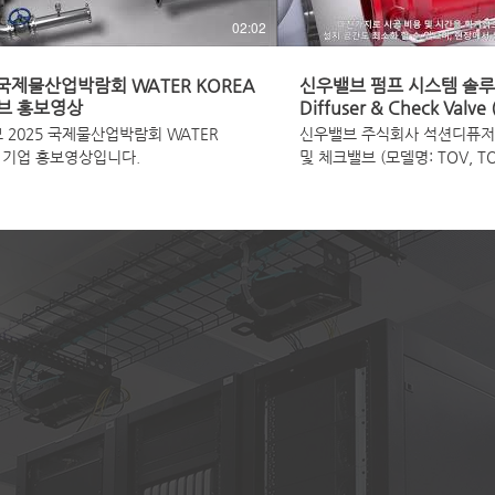
02:02
 국제물산업박람회 WATER KOREA
신우밸브 펌프 시스템 솔루션:
브 홍보영상
Diffuser & Check Valve 
 2025 국제물산업박람회 WATER
신우밸브 주식회사 석션디퓨저 (
A 기업 홍보영상입니다.
및 체크밸브 (모델명: TOV, T
입니다. 이제 신우밸브 특허기술인 앵글형 체크
밸브와 석션디퓨저로 고가의 
세요. 워터해머와 소음, 진동을 완벽하게 방지합
니다. Shinwoo Valve's Suction Diffuser
(SSD) and Triple Duty Chec
TOV) offer superior protecti
valuable pump equipment. Learn how you
can save time, money, and
next project with Shinwoo 
control solutions. www.shinwoovalve.com /
www.swvis.com