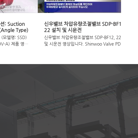
05:23
02:57
 Suction
신우밸브 차압유량조절밸브 SDP-BF12,
(Angle Type)
22 설치 및 시운전
모델명: SSD)
신우밸브 차압유량조절밸브 SDP-BF12, 22 설치
OV-A) 제품 영상
및 시운전 영상입니다. Shinwoo Valve PDCV
SDP-BF12, 22 Installation & Trial Operation
펌프 설비를 보호하
Q: 차압유량조절밸브랑 차압조절밸브는 다른건
가요? A: 차압유량조절밸브는 지역난방 중온수
가 각 수요처에 공급되는데 거리가 가까울수록
k Valve (TOV-A,
물이 많이 흐르게 되어 상대적으로 거리가 먼 곳
on for your
은 난방이 되기까지 시간이 오래 소요된다. 차압
유량조절밸브는 각 수요처 별 차압을 0.7k로 설
 space on your
정하여 유량편중 현상을 막아준다. (특이사항) 1
Valve flow
차측은 공급관에 설치 2차측 환수관에 설치
Nomal open 타입 차압조절밸브는 간절기의 경
우, 일부 세대만 난방을 하게되면 환수되는 유량
이 극히 적게 되는데 이는 냉동기의 과냉, 열손실
이라는 문제를 초래한다. 차압조절밸브는 평소에
는 닫혀있다가 설정차압 이상으로 차압이 벌어지