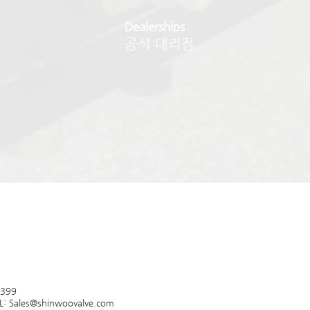
Dealerships
​공식 대리점
2399
L:
Sales@shinwoovalve.com