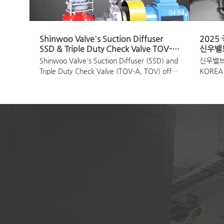
04:54
Shinwoo Valve's Suction Diffuser
2025
SSD & Triple Duty Check Valve TOV-
신우밸
A, TOV
Shinwoo Valve's Suction Diffuser (SSD) and
신우밸브
Triple Duty Check Valve (TOV-A, TOV) offer
KORE
superior protection for your valuable pump
equipment. Learn how you can save time,
money, and space on your next project
with Shinwoo Valve flow control solutions.
www.shinwoovalve.com www.swvis.com