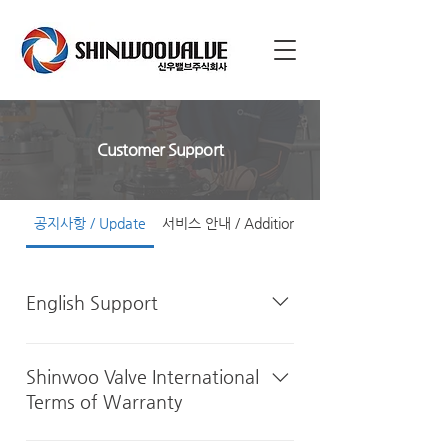
Customer Support
공지사항 / Update
서비스 안내 / Additional Services
English Support
Please refer to Shinwoo Valve's
English website for product
Shinwoo Valve International
information, news, and more in
Terms of Warranty
English. You can contact us directly
using the form below or via
Shinwoo Valve International Sales