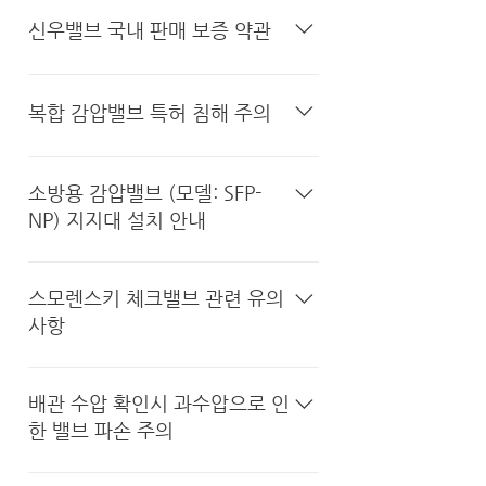
sales@shinwoovalve.com. We will
Terms of Warranty DEFINITIONS:
신우밸브 국내 판매 보증 약관
get back to you as soon as possible.
For purposes of this Warranty, the
following terms have the following
신우밸브 보증 약관 보증 기간: 신우밸브
meanings: • "Products" refers to
제품의 보증 기간은 제품 수령일로부터
복합 감압밸브 특허 침해 주의
all items purchased and paid for in
24개월입니다. 보증 기간 내에 제품의
full by the Purchaser from Shinwoo
제조 또는 설계 결함에 의해 발생한 고장
​주식회사 신우밸브는 2021년 12월 15
Valve. • "Purchaser" refers to the
의 경우, 신우밸브는 본 보증서에 규정된
일자에 [급수배관용 복합 감압밸브]에 대
소방용 감압밸브 (모델: SFP-
entity purchasing Products from
바에 따라 제품을 무상으로 수리하거나
한 대한민국 특허를 취득하였으며, 이는
NP) 지지대 설치 안내
Shinwoo Valve. • "Shinwoo Valve"
교환해 드립니다. 보증 기간이 만료된 후
단순 설계변경으로 우회가 어려운 소구
is the entity offering this Warranty
의 서비스는 유상으로 제공됩니다. 보증
경 감압밸브와 체크밸브를 이용한 역방
배관 및 밸브의 연결 부위는 하중으로 인
in relation to the Products. 1. All
범위: 신우밸브는 제품의 고장에 대해서
향 통수 기능, 자동 개방이 가능한 릴리
한 스트레스와 충격 등으로 쉽게 손상될
스모렌스키 체크밸브 관련 유의
Products purchased and paid for in
만 보증합니다. 신우밸브의 모든 제품은
프밸브 부착 등 복합 감압밸브의 핵심적
수 있으므로 반드시 견고하게 지지되어
사항
full by the Purchaser shall be
ISO를 비롯한 각종 품질 규격을 엄수하
인 기능에 대한 청구 내용을 포함하고 있
야 합니다. 신우밸브의 소방용 감압밸브
covered by Shinwoo Valve’s
여 제조되지만, 제품 특성상 대형 금속
습니다. 신우밸브(주)의 특허권을 침해
도 마찬가지로 적절한 지지대 설치가 필
스모렌스키 체크밸브(모델: SCV)를 사
complimentary Warranty for a
주물 및 가공 기술, 비파괴검사 (NDE)
하는 유사품 및 모조품들에 대한 금지신
요하며, 일반적으로 다음과 같이 소방용
용하는 경우 반드시 차단밸브(모
배관 수압 확인시 과수압으로 인
period of no more than twenty-
등 필수 제작과정에서 요구되는 기술의
청, 가처분신청, 또는 손해배상청구소송
감압밸브 설치 배관의 1차측, 2차측 셧
델:SBV)를 함께 설치해야 합니다. 현장
한 밸브 파손 주의
four (24) months from the date of
현존하는 한계로 인해 초미세 누수와 같
등의 조치로 인해 현장에서 발생할 수 있
오프 밸브 하단에 지지대를 설치하는 것
공간제약으로 각각 설치가 불가능 할 경
receipt of the Products by the
은 결함의 존재를 모두 발견하는 것은 불
는 각종 피해에 대해서는 당사의 보상이
을 권장합니다. 1차 측 셧오프 밸브 하단
우 체크밸브와 차단밸브 두가지 기능이
밸브가 부착된 상태에서 바이패스 배관