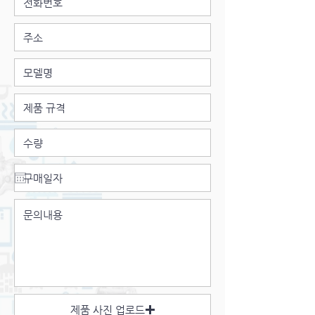
shall be given a reasonable amount
는 수리에 의한 손상, 제품의 고유 번호
시 참고하시기 바랍니다.
of time to correct any shortages or
가 변경되거나, 제거, 불분명한 경우 등
to replace any defective or
은 보증 범위에서 제외됩니다. 기타 비
damaged Products. 3. This
용: 보증 수리와 관련된 운송비, 인건비
Warranty is the only warranty made
등 추가 비용은 구매자가 부담합니다. 보
by Shinwoo Valve with respect to
증 적용: 제품을 개봉, 설치, 또는 사용함
the Products and is in lieu of all
으로써 구매자는 본 보증의 조건에 동의
obligations or liabilities on the part
하는 것으로 간주됩니다.
of Shinwoo Valve for damages. In
no event shall Shinwoo Valve be
liable for indirect, special,
incidental, or consequential
damages and/or loss of profits
arising out of or in connection with
the sale, use, performance, or
malfunction of the Products. The
responsibility of Shinwoo Valve for
any claims made by the Purchaser
제품 사진 업로드
shall in no event exceed the