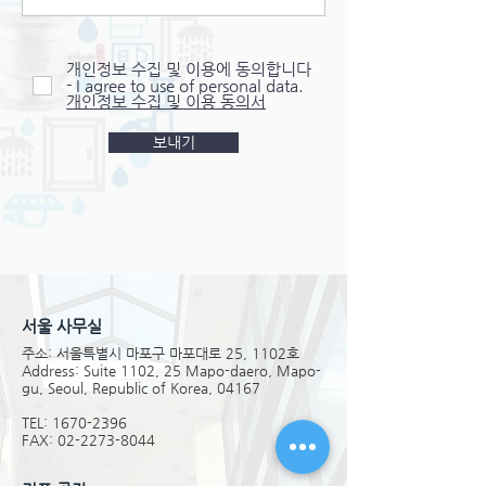
amount paid to Shinwoo Valve by
the Purchaser for the Products
개인정보 수집 및 이용에 동의합니다
causing such claims. Shinwoo Valve
- I agree to use of personal data.
disclaims all other warranties with
개인정보 수집 및 이용 동의서
regard to the Products sold,
보내기
including all implied warranties of
merchantability and fitness. 4. The
Purchaser shall not make any
warranties or representations with
respect to the Products on behalf
of Shinwoo Valve, unless explicitly
authorized in writing by Shinwoo
서울 사무실
Valve. The Purchaser shall
주소: 서울특별시 마포구 마포대로 25, 1102호
indemnify and hold Shinwoo Valve
Address: Suite 1102, 25 Mapo-daero, Mapo-
harmless from all claims and
gu, Seoul, Republic of Korea, 04167
damages, including attorney’s fees,
TEL:
1670-2396
resulting from the breach of these
FAX:
02-2273-8044
terms. 5. Shinwoo Valve’s Warranty