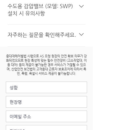
Purchaser. For overseas sales or
가능함을 구매자는 이 약관에 동의함으
어려운만큼, 복합 감압밸브 선정시에 유
에는 주기적으로 청소가 필요한 스트레
모두 포함된 쓰리원체크밸브(모델:TOV)
을 사용하지 않고 플러슁 또는 배관 수압
수도용 감압밸브 (모델: SWP)
other cases where the date of the
로써 인정합니다. 이에 따라 구매자는 제
사품에 대한 각별한 주의를 부탁드립니
이너가 설치되어 있으므로, 이쪽은 필요
의 사용을 권장합니다. 체크밸브는 유체
확인 작업을 진행할 경우, 과수압으로 인
설치 시 유의사항
Product’s receipt may be difficult
조물책임법 제4조 제1항 제2호에 의거
다.
할 때 스트레이너 망청소가 가능하도록
의 역류가 발생하면 닫히도록 설계되었
해 밸브가 파손될 수 있습니다. 이와 같
for Shinwoo Valve to determine,
하여 신우밸브를 제품의 성능 이상, 오작
볼티드 타입 지지대 설치를 권고합니다.
지만, 유체의 힘으로 작동하는 구조적 원
은 잘못된 사용으로 인한 파손은 보증 수
수도용 감압밸브 (SWP, SWP-WS) 현장
the Warranty shall be in effect for
동, 고장, 결함 등으로 인해 발생할 수 있
리로 인해 특정 상황(예: 물이 완전히 채
리가 어려우므로 밸브 설치시 반드시 취
설치 중 유니온 및 너트 체결 시에는 과도
자주하는 질문을 확인해주세요.
twenty-four (24) months from the
는 직접적, 간접적, 특별 또는 결과적 손
워지지 않은 상태에서 이뤄지는 배관 수
급설명서를 참고하시기 바랍니다.
한 힘을 가할 경우 밸브 바디 내 크랙이
date the invoice was issued by
해와 제3자에 의한 추가적인 책임 주장
압 시험 등)에서는 역류가 발생할 수 있
발생될 우려가 있습니다. 체결 토크는
고장이 아닐 수 있습니다. 간단한 해결방
Shinwoo Valve. 2. The Purchaser
으로부터 신우밸브를 면책하는데 동의합
습니다. 별도의 차단밸브가 없는 경우,
50 ~ 70N 기준으로 체결하시기를 권고
법이 있을 수 있으므로 신우밸브 유튜브
​중대재해처벌법 시행으로 AS 요청 현장의 안전 확보 의무가 강
shall examine all Products as soon
니다. 구매자의 의무: 구매자는 제품 수
유체가 체크밸브를 통해 역류할 수 있어
드리며, 취급설명서를 반드시 참고하시
화되었으므로 현장 특성에 맞는 필수 안전장비 (고소작업대, 이
및 자주하는 질문을 먼저 확인해주세요.
as possible after receipt and shall,
령 후 제품의 실제 작동 환경에서 제품의
동 대차) 등의 제공이 불가능한 경우 서비스가 거절될 수 있으
시스템 또는 장치에 손상을 초래할 수 있
기 바랍니다.
며, 산업안전 보건법의 고객응대 근로자 보호조치에 따라서 폭
within thirty (30) days after the
결함 여부를 확인하고, 결함 발견 시 즉
습니다. 이 외에도 체크밸브는 유체의 흐
언, 폭행, 욕설시 서비스 제공이 불가능합니다.
arrival of the Products at the port
시 조치를 취하여 추가적인 피해를 방지
름을 단방향으로 제어하는 역할을 하지
of arrival or any other place of
할 책임이 있습니다. 제품을 본래의 목적
만, 유체의 흐름을 완전히 중단하거나 흐
receipt, immediately notify
과 다르게 사용하거나 설치 지침과 다르
름을 조절하는 기능은 제공하지 않기 때
Shinwoo Valve in writing of any
게 설치하여 사용할 경우 발생할 수 있는
문에 특정 시점에서 유체의 흐름을 중단
claims that the Products were
피해 및 제품의 손상은 보장하지 않습니
해야 하는 경우(예: 유지보수 및 수리작
shipped short, were defective, or
다. 제외사항: 일반적인 마모, 부주의나
업)를 위해 별도의 차단밸브는 반드시 필
were damaged. When such notice
오용에 의한 손상, 외부 충격이나 잘못된
요합니다. 이와 같은 잘못된 사용으로 인
has been given, Shinwoo Valve
설치에 의한 손상, 제품의 무단 변경 또
한 파손은 보증 수리가 어려우므로 반드