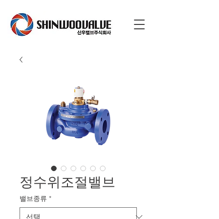
정수위조절밸브
밸브종류
*