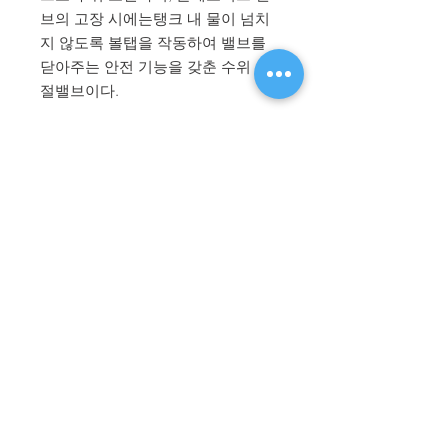
브의 고장 시에는탱크 내 물이 넘치
지 않도록 볼탭을 작동하여 밸브를
닫아주는 안전 기능을 갖춘 수위 조
절밸브이다.
*정수위밸브 설치 전에 취급설명서
를 확인 부탁드리며, 정상적으로 작
동하지 않을 경우 신우밸브 유튜브
채널
동영상
및
FAQ
를 확인해주시
기 바랍니다.
​대표전화
1670-2396
월 - 금: 0800 ~ 1700 / FAX:
031-983-2399
For English:
+82-2-6919-9238
/ E-MAIL:
Sales@shinwoovalve.com