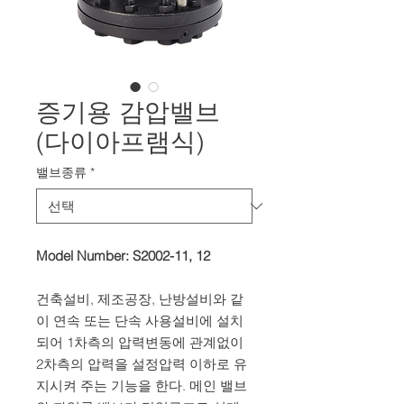
증기용 감압밸브
(다이아프램식)
밸브종류
*
Model Number: S2002-11, 12
건축설비, 제조공장, 난방설비와 같
이 연속 또는 단속 사용설비에 설치
되어 1차측의 압력변동에 관계없이
2차측의 압력을 설정압력 이하로 유
지시켜 주는 기능을 한다. 메인 밸브