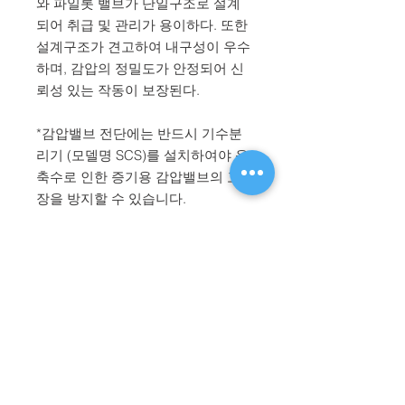
와 파일롯 밸브가 단일구조로 설계
되어 취급 및 관리가 용이하다. 또한
설계구조가 견고하여 내구성이 우수
하며, 감압의 정밀도가 안정되어 신
뢰성 있는 작동이 보장된다.
*감압밸브 전단에는 반드시 기수분
리기 (모델명 SCS)를 설치하여야 응
축수로 인한 증기용 감압밸브의 고
장을 방지할 수 있습니다.
​대표전화
1670-2396
월 - 금: 0800 ~ 1700 / FAX:
031-983-2399
For English:
+82-2-6919-9238
/ E-MAIL:
Sales@shinwoovalve.com
如有疑问请拨打以下电话:
0411-8751-0255
/
0411-