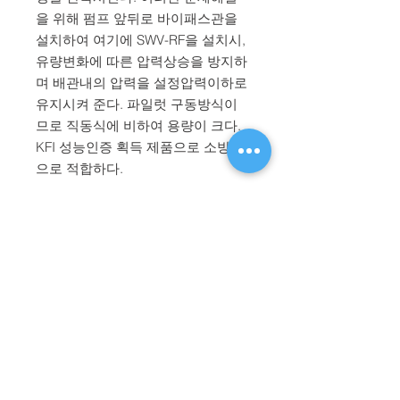
을 위해 펌프 앞뒤로 바이패스관을
설치하여 여기에 SWV-RF을 설치시,
유량변화에 따른 압력상승을 방지하
며 배관내의 압력을 설정압력이하로
유지시켜 준다. 파일럿 구동방식이
므로 직동식에 비하여 용량이 크다.
KFI 성능인증 획득 제품으로 소방용
으로 적합하다.
​대표전화
1670-2396
월 - 금: 0800 ~ 1700 / FAX:
031-983-2399
For English:
+82-2-6919-9238
/ E-MAIL:
Sales@shinwoovalve.com
如有疑问请拨打以下电话:
0411-8751-0255
/
0411-
8751-1049