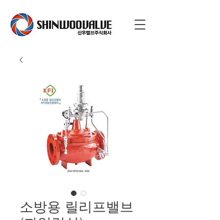
소방용 릴리프밸브